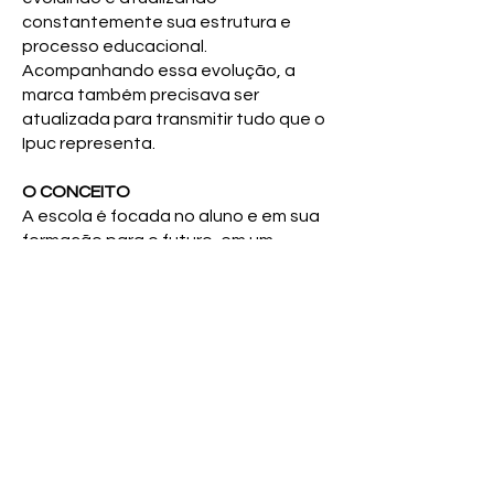
constantemente sua estrutura e
processo educacional.
Acompanhando essa evolução, a
marca também precisava ser
atualizada para transmitir tudo que o
Ipuc representa.
O CONCEITO
A escola é focada no aluno e em sua
formação para o futuro, em um
ambiente seguro, afetivo, dinâmico e
criativo, onde ele é acolhido em suas
individualidades, ao mesmo tempo
em que é inserido na comunidade
escolar, para aprender a conviver
com as diferenças, aflorar o espírito
crítico e colaborativo e, assim,
alcançar uma vida plena, desde a
formação escolar.
A partir desse entendimento, a 4com