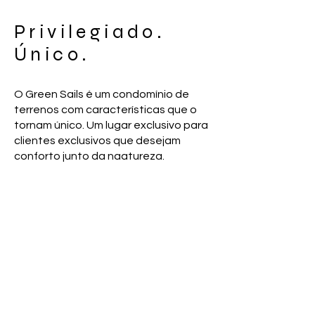
Privilegiado.
Único.
O Green Sails é um condomínio de
terrenos com características que o
tornam único. Um lugar exclusivo para
clientes exclusivos que desejam
conforto junto da naatureza.
O empreendimento está localizado
na cidade de Osório, a pouco mais de
uma hora de Porto Alegre/Rio Grande
do Sul, junto a Lago da Pinguela.
A 4com criou o conceito de
comunicação e produziu este vídeo
que encanta.